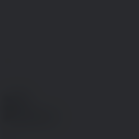
Job
Ledig
og
jobsøgende
Er
du