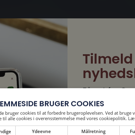
Tilmeld
nyheds
Få nyt fra Ca
i indbakken – 
EMMESIDE BRUGER COOKIES
arrangemente
 bruger cookies til at forbedre brugeroplevelsen. Ved at bruge
 til alle cookies i overensstemmelse med vores cookiepolitik.
Læ
fokus på fæll
ndige
Ydeevne
Målretning
Fu