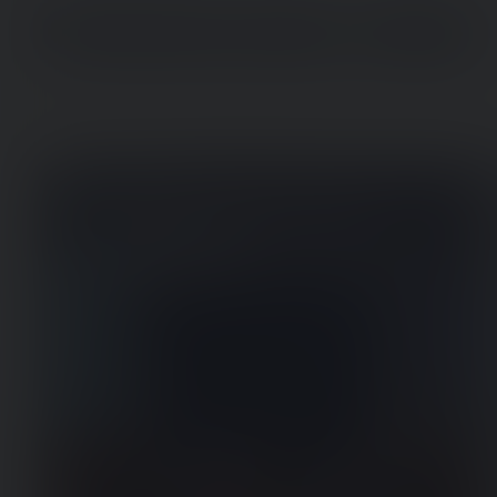
Relaterede sider
Projekt læse- og
skrivetest