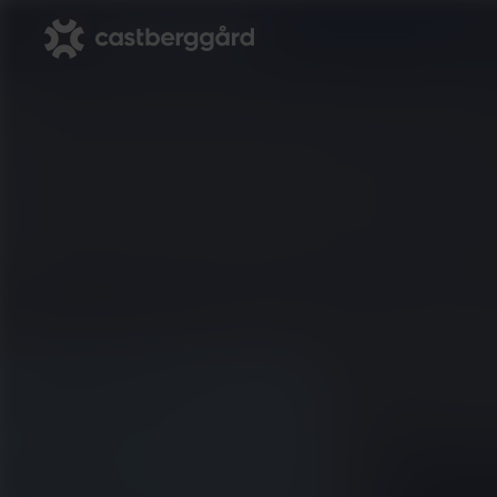
Vil
Højskole
Job
Om højskolen
Om Castberggård Job
Kurser
Vores tilbud til dig
Om Frontrunners
Aktuelle arrangementer
Kontakt
Information til professionelle
Studentermedhjælper søges
Kontakt