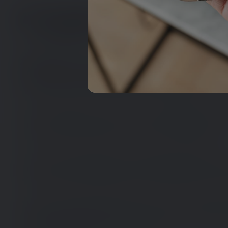
Projekt læse- og
Baggrunden for projektet
Mange danske døve og svært hørehæmmede i den er
tilegnet sig tilfredsstillende danskkundskaber og h
Dette medfører efterfølgende begrænsninger i forho
Det er imidlertid svært at teste og afdække læse-s
tests indeholder deltests, som er fonologisk basered
svært hørehæmmede at gennemføre deltestene.
Det er derfor nødvendigt at udvikle gode redskabe
skrivevanskelighederne, for på den baggrund at kun
det drejer sig om jobvejledning, uddannelse, efteru
Når man sammenholder dette med, at ordblindeunder
med mange auditive elementer, må man formode, a
hørehæmmede giver et skævt billede af den enkelt