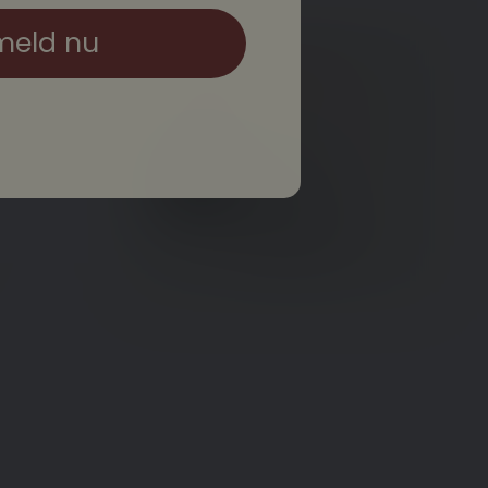
meld nu
Castberggård -
Urlev
Lene Poulsen
Lærer og
kursusansvarlig
lp@cbg.dk