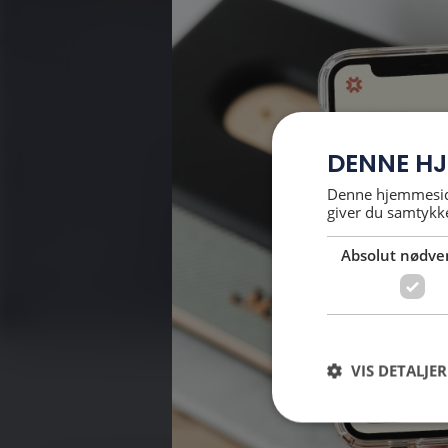
DENNE HJ
Denne hjemmeside
giver du samtykke
Viden
Absolut nødve
VIS DETALJER
Vil du ge