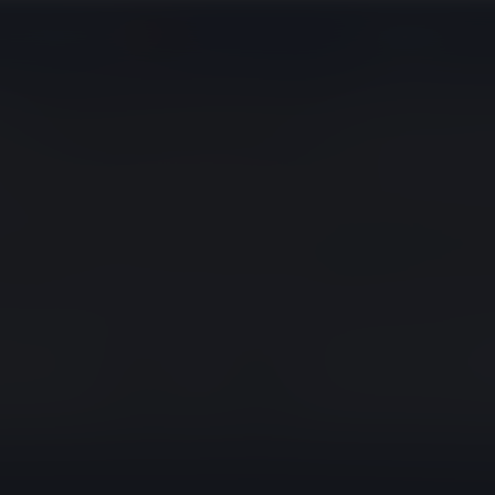
Højskole
 du se tegnsprog?
STU
Campus
Særligt for os
Om Castberggård Campus
O
4 x udvikling
Hverdagen på Campus
Pr
Praktik
Støtte i eget hjem
K
Priser og bevilling
Information til professionelle
Kontakt
Mød teamet