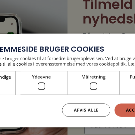
Tilmeld
nyheds
Få nyt fra Ca
i indbakken – 
EMMESIDE BRUGER COOKIES
arrangemente
 bruger cookies til at forbedre brugeroplevelsen. Ved at bruge
 til alle cookies i overensstemmelse med vores cookiepolitik.
Læ
fokus på fæll
ndige
Ydeevne
Målretning
Fu
og mulighede
Hej, dejligt at se di
Dit navn
AFVIS ALLE
ACC
rne se tegnsprog på Castberggårds h
Email