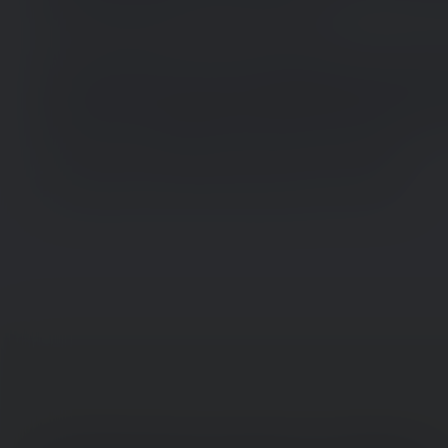
vejledning til følge i f. eks. jobcentre.
Det er baggrunden for, at Castberggård Job (deng
sammen med tre regionale døvecentre (Institut for
Midt; Center for Høretab, Fredericia, Region Syd; o
Nord) i 2014 igangsatte Projekt læse- og skrivetest
Styrelsen for Arbejdsmarked og Rekruttering.
Se projektets afsluttende rapport fra 2015
her.