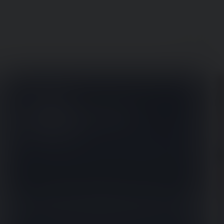
Projekt
verdensmester i
høretab