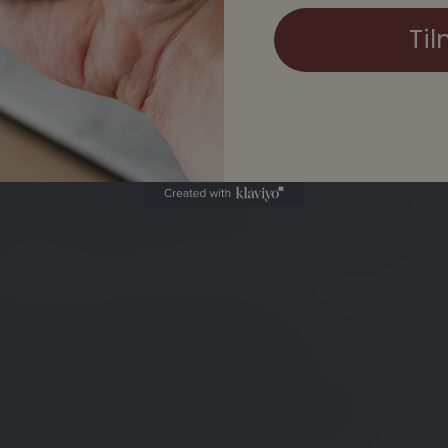
 skrivetest
Nej tak
Ja tak
Til
hvervsaktive alder har gennem deres skoletid ikke
ar derfor vanskeligheder med at læse og skrive dansk.
ld til deres videre uddannelse.
krivevanskelighederne, da flere af de standardiserede
e – hvilket i sagens natur gør det svært for døve og
r til mere præcis afdækning af læse-
ne yde en mere kvalificeret vejledning, hvad enten
ddannelse, virksomhedspraktik eller andet.
visning (OBU) også forudsætter visitation via test
t gennemførte tests i gruppen af døve og svært
es kompetencer med efterfølgende 'forkert'